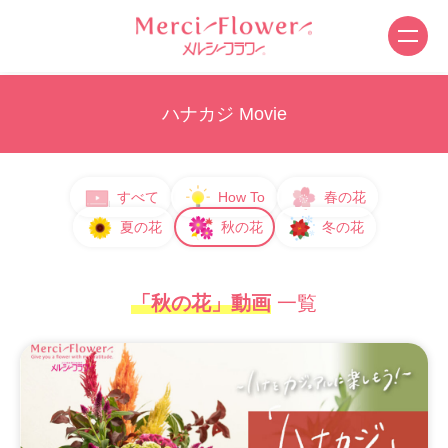
ハナカジ Movie
すべて
How To
春の花
夏の花
秋の花
冬の花
「秋の花」動画
一覧