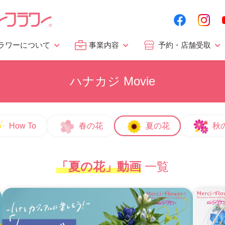
ラワーについて
事業内容
予約・店舗受取
ハナカジ Movie
How To
春の花
夏の花
秋
「夏の花」動画
一覧